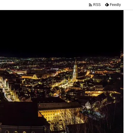

Feedly
RSS