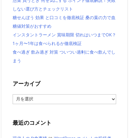
惣菜 買うとき 何を気にする ポイント徹底解説！失敗
しない選び方とチェックリスト
糖せんぼう 効果 と口コミを徹底検証 桑の葉の力で血
糖値対策がおすすめ
インスタントラーメン 賞味期限 切れはいつまでOK？
1ヶ月〜1年は食べられるか徹底検証
食べ過ぎ 飲み過ぎ 対策 ついつい過剰に食べ飲んでし
まう
アーカイブ
ア
ー
カ
イ
ブ
最近のコメント