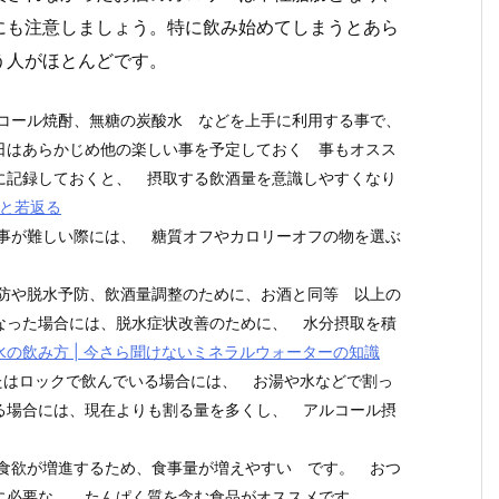
にも注意しましょう。特に飲み始めてしまうとあら
う人がほとんどです。
ルコール焼酎、無糖の炭酸水 などを上手に利用する事で、
日はあらかじめ他の楽しい事を予定しておく 事もオスス
に記録しておくと、 摂取する飲酒量を意識しやすくなり
っと若返る
る事が難しい際には、 糖質オフやカロリーオフの物を選ぶ
予防や脱水予防、飲酒量調整のために、お酒と同等 以上の
なった場合には、脱水症状改善のために、 水分摂取を積
の飲み方 | 今さら聞けないミネラルウォーターの知識
たはロックで飲んでいる場合には、 お湯や水などで割っ
る場合には、現在よりも割る量を多くし、 アルコール摂
て食欲が増進するため、食事量が増えやすい です。 おつ
に必要な、 たんぱく質を含む食品がオススメです。