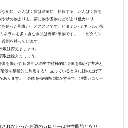
少なめに、たんぱく質は適量に 摂取する たんぱく質を
物や炒め物よりも、蒸し物や煮物などがより低カロリ
どを使った和食が オススメです。ビタミン･ミネラルが豊
･ミネラルを多く含む食品は野菜･果物です。 ビタミン
 役割を持っています。
摂取は控えましょう。
摂取は控えましょう。
身体を動かす 日常生活の中で積極的に身体を動かす方法と
/階段を積極的に利用する/ 立っているときに踵の上げ下
どがあります。 身体を積極的に動かす事で、消費カロリー
費されなかったお酒のカロリーは中性脂肪となり、