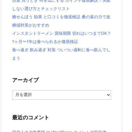
惣菜 買うとき 何を気にする ポイント徹底解説！失敗
しない選び方とチェックリスト
糖せんぼう 効果 と口コミを徹底検証 桑の葉の力で血
糖値対策がおすすめ
インスタントラーメン 賞味期限 切れはいつまでOK？
1ヶ月〜1年は食べられるか徹底検証
食べ過ぎ 飲み過ぎ 対策 ついつい過剰に食べ飲んでし
まう
アーカイブ
ア
ー
カ
イ
ブ
最近のコメント