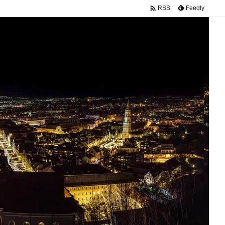

Feedly
RSS