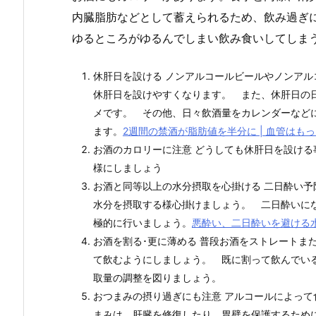
内臓脂肪などとして蓄えられるため、飲み過ぎ
ゆるところがゆるんでしまい飲み食いしてしま
休肝日を設ける ノンアルコールビールやノンア
休肝日を設けやすくなります。 また、休肝日の
メです。 その他、日々飲酒量をカレンダーなど
ます。
2週間の禁酒が脂肪値を半分に | 血管はも
お酒のカロリーに注意 どうしても休肝日を設け
様にしましょう
お酒と同等以上の水分摂取を心掛ける 二日酔い
水分を摂取する様心掛けましょう。 二日酔いに
極的に行いましょう。
悪酔い、二日酔いを避ける水
お酒を割る･更に薄める 普段お酒をストレートま
て飲むようにしましょう。 既に割って飲んでい
取量の調整を図りましょう。
おつまみの摂り過ぎにも注意 アルコールによっ
まみは、肝臓を修復したり、胃壁を保護するため