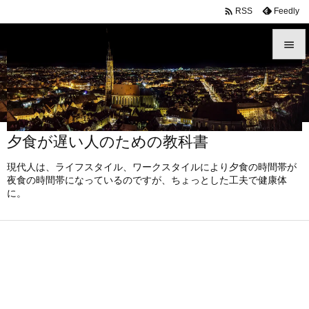

Feedly
RSS


メニュ

サイド
夕食が遅い人のための教科書

前へ
現代人は、ライフスタイル、ワークスタイルにより夕食の時間帯が

夜食の時間帯になっているのですが、ちょっとした工夫で健康体
に。
次へ

検索