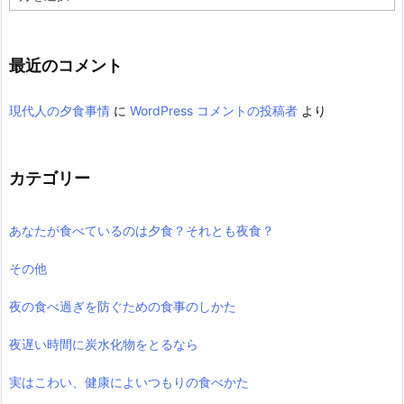
ー
カ
イ
ブ
最近のコメント
現代人の夕食事情
に
WordPress コメントの投稿者
より
カテゴリー
あなたが食べているのは夕食？それとも夜食？
その他
夜の食べ過ぎを防ぐための食事のしかた
夜遅い時間に炭水化物をとるなら
実はこわい、健康によいつもりの食べかた