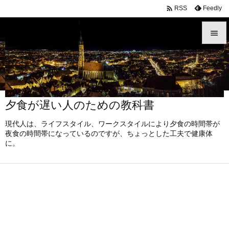

Feedly
RSS


メニュ

サイド
夕食が遅い人のための教科書

前へ
現代人は、ライフスタイル、ワークスタイルにより夕食の時間帯が

夜食の時間帯になっているのですが、ちょっとした工夫で健康体
に。
次へ

検索